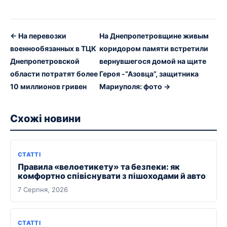
← На перевозки
На Днепропетровщине живым
военнообязанных в ТЦК
коридором памяти встретили
Днепропетровской
вернувшегося домой на щите
области потратят более
Героя -“Азовца”, защитника
10 миллионов гривен
Мариуполя: фото →
Схожі новини
СТАТТІ
Правила «велоетикету» та безпеки: як
комфортно співіснувати з пішоходами й авто
7 Серпня, 2026
СТАТТІ