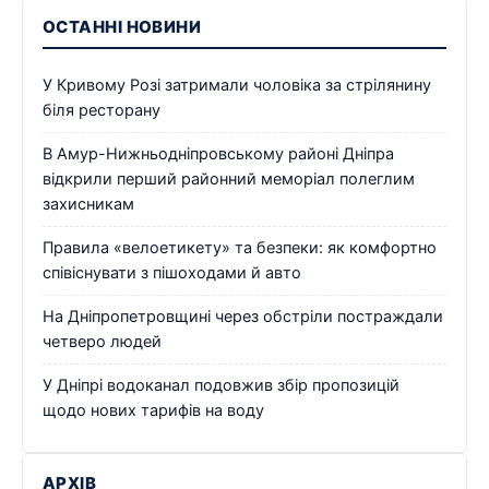
ОСТАННІ НОВИНИ
У Кривому Розі затримали чоловіка за стрілянину
біля ресторану
В Амур-Нижньодніпровському районі Дніпра
відкрили перший районний меморіал полеглим
захисникам
Правила «велоетикету» та безпеки: як комфортно
співіснувати з пішоходами й авто
На Дніпропетровщині через обстріли постраждали
четверо людей
У Дніпрі водоканал подовжив збір пропозицій
щодо нових тарифів на воду
АРХІВ