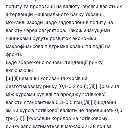
попиту та пропозиції на валюту, обсяги валютних
інтервенцій Національного банку України,
можливі заходи щодо задоволення попиту на
валюту через регулятора. Також значущими
чинниками будуть розвиток економіки,
макрофінансова підтримка країни та події на
фронті.
Буде збережено основні тенденції ринку,
включаючи:
[ul][li]незначні коливання курсів на
безготівковому ринку (0,1-0,2 грн);[/li][li]різниця
між курсами купівлі та продажу готівкової
валюти становитиме 0,3-0,5 грн;[/li][li]щоденні
зміни курсів готівкової валюти не перевищать 0,5
грн;[/li][li]курсовий коридор на готівковому
ринку залишатиметься в межах 37-38 грн за