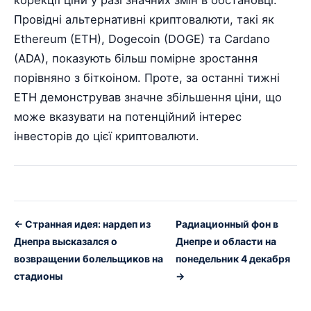
корекції ціни у разі значних змін в обстановці.
Провідні альтернативні криптовалюти, такі як
Ethereum (ETH), Dogecoin (DOGE) та Cardano
(ADA), показують більш помірне зростання
порівняно з біткоіном. Проте, за останні тижні
ETH демонстрував значне збільшення ціни, що
може вказувати на потенційний інтерес
інвесторів до цієї криптовалюти.
← Странная идея: нардеп из
Радиационный фон в
Днепра высказался о
Днепре и области на
возвращении болельщиков на
понедельник 4 декабря
стадионы
→