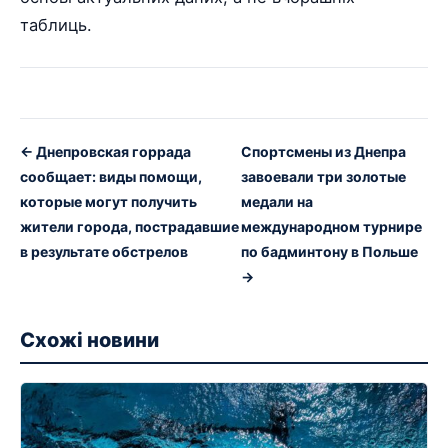
таблиць.
← Днепровская горрада
Спортсмены из Днепра
сообщает: виды помощи,
завоевали три золотые
которые могут получить
медали на
жители города, пострадавшие
международном турнире
в результате обстрелов
по бадминтону в Польше
→
Схожі новини