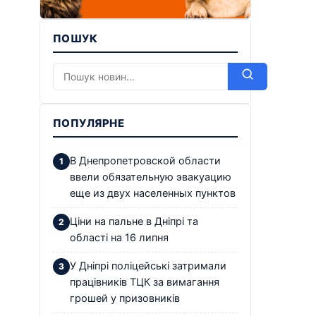
ПОШУК
ПОПУЛЯРНЕ
В Днепропетровской области
ввели обязательную эвакуацию
еще из двух населенных пунктов
Ціни на пальне в Дніпрі та
області на 16 липня
У Дніпрі поліцейські затримали
працівників ТЦК за вимагання
грошей у призовників