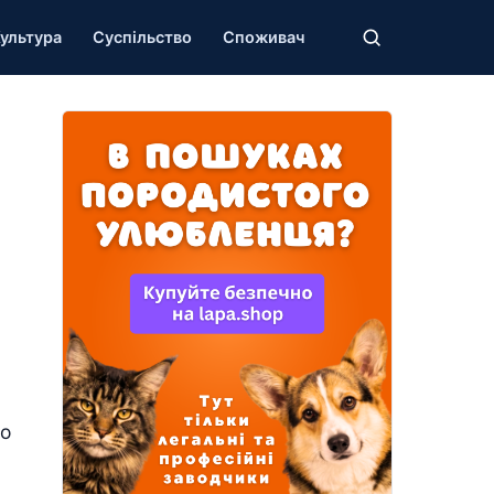
ультура
Суспільство
Споживач
по