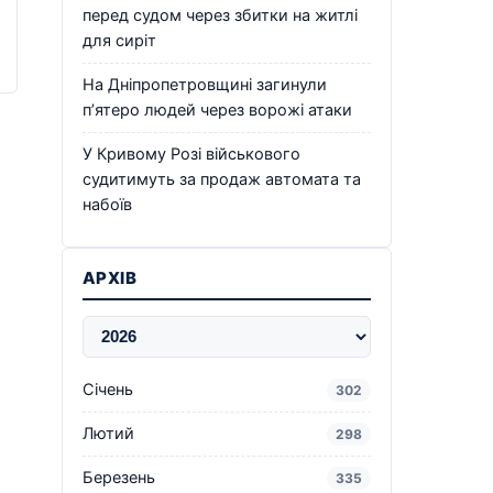
перед судом через збитки на житлі
для сиріт
На Дніпропетровщині загинули
п’ятеро людей через ворожі атаки
У Кривому Розі військового
судитимуть за продаж автомата та
набоїв
АРХІВ
Січень
302
Лютий
298
Березень
335