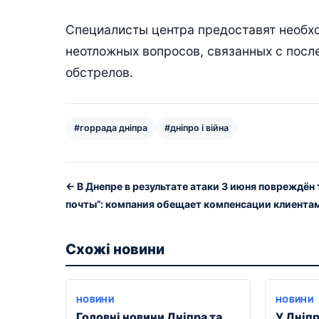
Специалисты центра предоставят необх
неотложных вопросов, связанных с посл
обстрелов.
#горрада дніпра
#дніпро і війна
← В Днепре в результате атаки 3 июня повреждён
почты”: компания обещает компенсации клиента
Схожі новини
НОВИНИ
НОВИНИ
Головні новини Дніпра та
У Дніпр