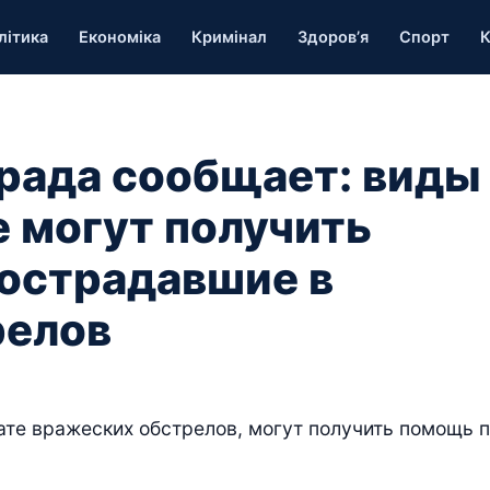
літика
Економіка
Кримінал
Здоров’я
Спорт
К
рада сообщает: виды
 могут получить
пострадавшие в
релов
ате вражеских обстрелов, могут получить помощь 