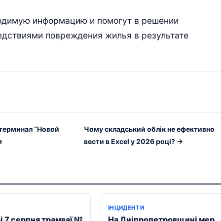
одимую информацию и помогут в решении
едствиями повреждения жилья в результате
 терминал “Новой
Чому складський облік не ефективно
м
вести в Excel у 2026 році? →
ІНЦИДЕНТИ
і 7 серпня трамваї №
На Дніпропетровщині мер