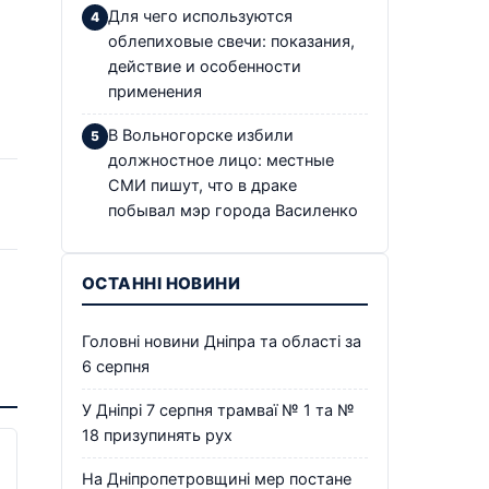
Для чего используются
облепиховые свечи: показания,
действие и особенности
применения
В Вольногорске избили
должностное лицо: местные
СМИ пишут, что в драке
побывал мэр города Василенко
ОСТАННІ НОВИНИ
Головні новини Дніпра та області за
6 серпня
У Дніпрі 7 серпня трамваї № 1 та №
18 призупинять рух
На Дніпропетровщині мер постане