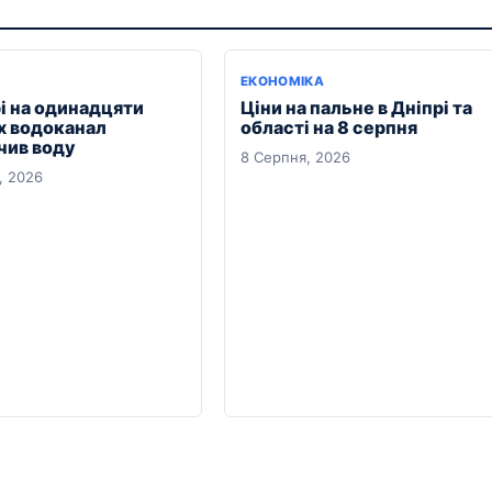
ЕКОНОМІКА
рі на одинадцяти
Ціни на пальне в Дніпрі та
х водоканал
області на 8 серпня
чив воду
8 Серпня, 2026
, 2026