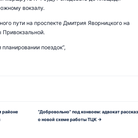
рожному вокзалу.
ого пути на проспекте Дмитрия Яворницкого на
ы Привокзальной.
 планировании поездок”,
м районе
“Добровольно” под конвоем: адвокат расска
ы
о новой схеме работы ТЦК →