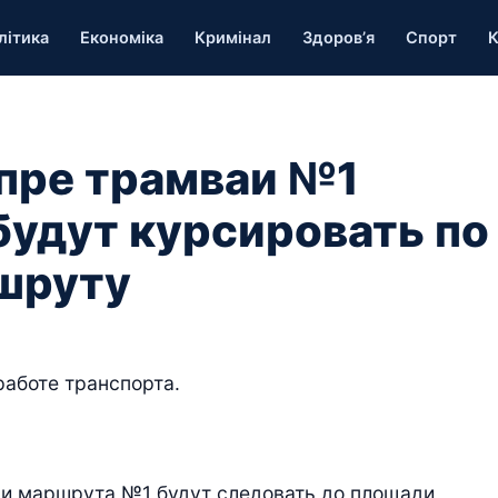
літика
Економіка
Кримінал
Здоров’я
Спорт
К
епре трамваи №1
будут курсировать по
шруту
работе транспорта.
аи маршрута №1 будут следовать до площади