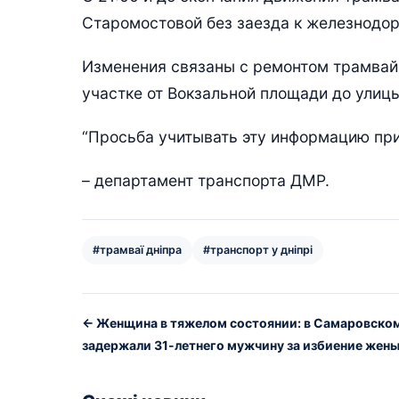
Старомостовой без заезда к железнодо
Изменения связаны с ремонтом трамвайн
участке от Вокзальной площади до улиц
“Просьба учитывать эту информацию при
– департамент транспорта ДМР.
#трамваї дніпра
#транспорт у дніпрі
← Женщина в тяжелом состоянии: в Самаровско
задержали 31-летнего мужчину за избиение жен