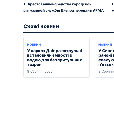
← Арестованные средства городской
Г
ритуальной службы Днепра переданы АРМА
Схожі новини
НОВИНИ
НОВИНИ
У парках Дніпра патрульні
У Сине
встановили ємності з
районі
водою для безпритульних
евакуюв
тварин
п’ятьо
8 Серпня, 2026
8 Серпня