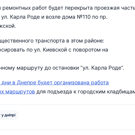
я ремонтных работ будет перекрыта проезжая част
 ул. Карла Роде и возле дома №110 по пр.
жской.
щественного транспорта в этом районе:
сировать по ул. Киевской с поворотом на
ному маршруту до остановки “ул. Карла Роде”.
 дни в Днепре будет организована работа
ых маршрутов
для подъезда к городским кладбища
у дніпрі