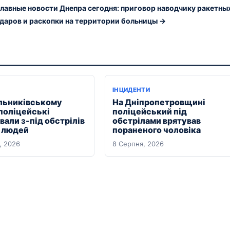
лавные новости Днепра сегодня: приговор наводчику ракетны
ударов и раскопки на территории больницы →
ІНЦИДЕНТИ
льниківському
На Дніпропетровщині
 поліцейські
поліцейський під
али з-під обстрілів
обстрілами врятував
х людей
пораненого чоловіка
, 2026
8 Серпня, 2026