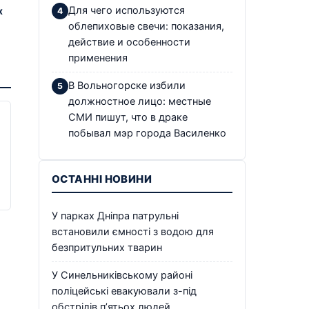
Для чего используются
х
облепиховые свечи: показания,
действие и особенности
применения
В Вольногорске избили
должностное лицо: местные
СМИ пишут, что в драке
побывал мэр города Василенко
ОСТАННІ НОВИНИ
У парках Дніпра патрульні
встановили ємності з водою для
безпритульних тварин
У Синельниківському районі
поліцейські евакуювали з-під
обстрілів п’ятьох людей