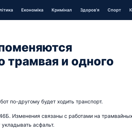
літика
Економіка
Кримінал
Здоров’я
Спорт
К
 поменяются
 трамвая и одного
абот по-другому будет ходить транспорт.
46Б. Изменения связаны с работами на трамвайны
т укладывать асфальт.