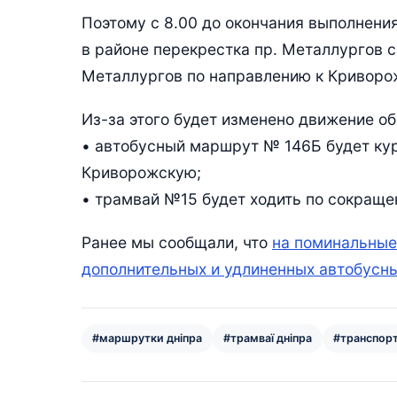
Поэтому с 8.00 до окончания выполнени
в районе перекрестка пр. Металлургов с
Металлургов по направлению к Криворо
Из-за этого будет изменено движение об
• автобусный маршрут № 146Б будет кур
Криворожскую;
• трамвай №15 будет ходить по сокращен
Ранее мы сообщали, что
на поминальные
дополнительных и удлиненных автобусн
#маршрутки дніпра
#трамваї дніпра
#транспорт 