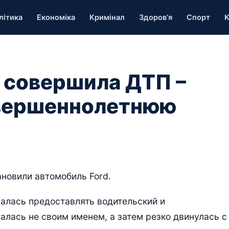
літика
Економіка
Кримінал
Здоров’я
Спорт
К
и совершила ДТП –
вершеннолетнюю
ановили автомобиль Ford.
залась предоставлять водительский и
алась не своим именем, а затем резко двинулась с