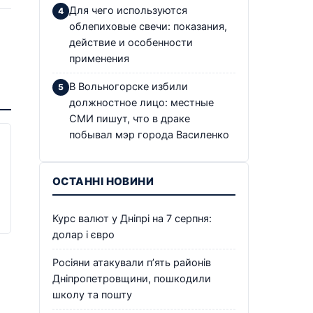
Для чего используются
облепиховые свечи: показания,
действие и особенности
применения
В Вольногорске избили
должностное лицо: местные
СМИ пишут, что в драке
побывал мэр города Василенко
ОСТАННІ НОВИНИ
Курс валют у Дніпрі на 7 серпня:
долар і євро
Росіяни атакували п’ять районів
Дніпропетровщини, пошкодили
школу та пошту