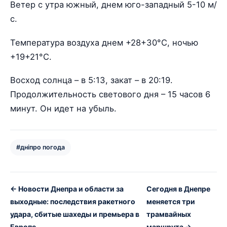
Ветер с утра южный, днем юго-западный 5-10 м/
с.
Температура воздуха днем +28+30°С, ночью
+19+21°С.
Восход солнца – в 5:13, закат – в 20:19.
Продолжительность светового дня – 15 часов 6
минут. Он идет на убыль.
#дніпро погода
← Новости Днепра и области за
Сегодня в Днепре
выходные: последствия ракетного
меняется три
удара, сбитые шахеды и премьера в
трамвайных
Европе
маршрута →