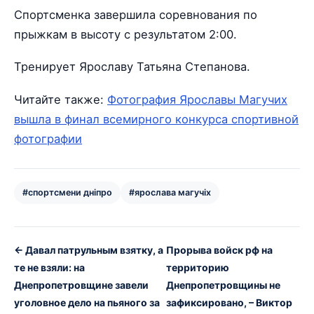
Спортсменка завершила соревнования по
прыжкам в высоту с результатом 2:00.
Тренирует Ярославу Татьяна Степанова.
Читайте также:
Фотография Ярославы Магучих
вышла в финал всемирного конкурса спортивной
фотографии
#спортсмени дніпро
#ярослава магучіх
← Давал патрульным взятку, а
Прорыва войск рф на
те не взяли: на
территорию
Днепропетровщине завели
Днепропетровщины не
уголовное дело на пьяного за
зафиксировано, – Виктор