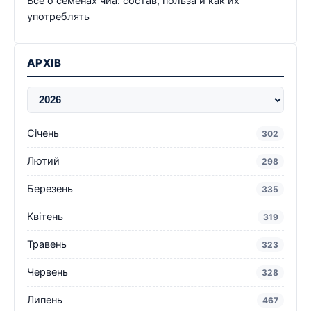
Всё о семенах чиа: состав, польза и как их
употреблять
АРХІВ
Січень
302
Лютий
298
Березень
335
Квітень
319
Травень
323
Червень
328
Липень
467