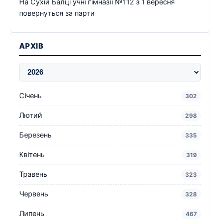
На Сухій Балці учні гімназії №112 з 1 вересня
повернуться за парти
АРХІВ
Січень
302
Лютий
298
Березень
335
Квітень
319
Травень
323
Червень
328
Липень
467