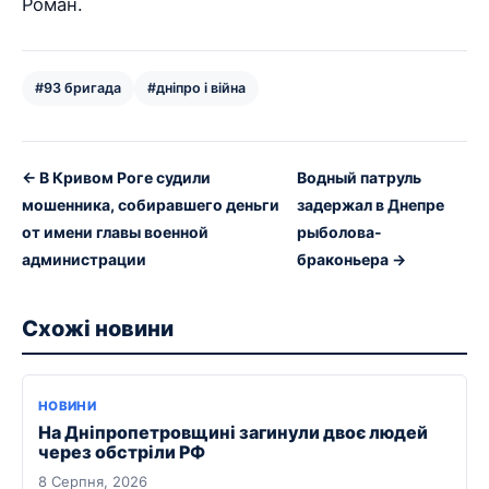
Роман.
#93 бригада
#дніпро і війна
← В Кривом Роге судили
Водный патруль
мошенника, собиравшего деньги
задержал в Днепре
от имени главы военной
рыболова-
администрации
браконьера →
Схожі новини
НОВИНИ
На Дніпропетровщині загинули двоє людей
через обстріли РФ
8 Серпня, 2026