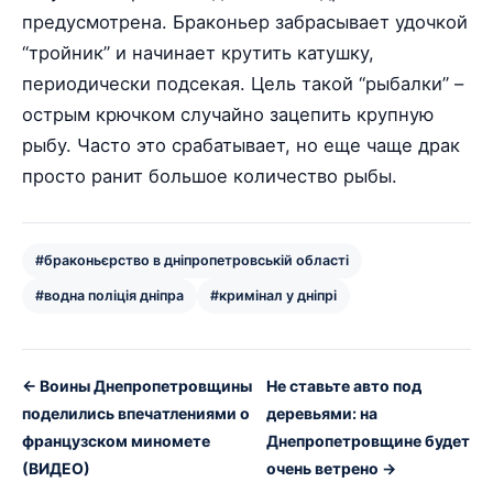
предусмотрена. Браконьер забрасывает удочкой
“тройник” и начинает крутить катушку,
периодически подсекая. Цель такой “рыбалки” –
острым крючком случайно зацепить крупную
рыбу. Часто это срабатывает, но еще чаще драк
просто ранит большое количество рыбы.
#браконьєрство в дніпропетровській області
#водна поліція дніпра
#кримінал у дніпрі
← Воины Днепропетровщины
Не ставьте авто под
поделились впечатлениями о
деревьями: на
французском миномете
Днепропетровщине будет
(ВИДЕО)
очень ветрено →