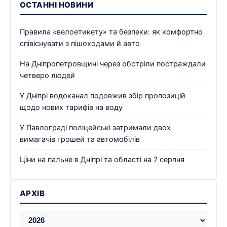
ОСТАННІ НОВИНИ
Правила «велоетикету» та безпеки: як комфортно
співіснувати з пішоходами й авто
На Дніпропетровщині через обстріли постраждали
четверо людей
У Дніпрі водоканал подовжив збір пропозицій
щодо нових тарифів на воду
У Павлограді поліцейські затримали двох
вимагачів грошей та автомобілів
Ціни на пальне в Дніпрі та області на 7 серпня
АРХІВ