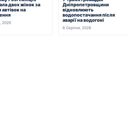
ала двох жінок за
Дніпропетровщини
 автівок на
відновлюють
ення
водопостачання після
аварії на водогоні
, 2026
6 Серпня, 2026