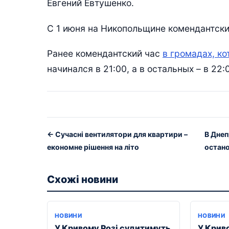
Евгений Евтушенко.
С 1 июня на Никопольщине комендантский
Ранее комендантский час
в громадах, к
начинался в 21:00, а в остальных – в 22:
← Сучасні вентилятори для квартири –
В Днеп
економне рішення на літо
остан
Схожі новини
НОВИНИ
НОВИНИ
У Кривому Розі судитимуть
У Криво