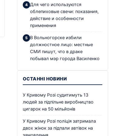
Для чего используются
облепиховые свечи: показания,
действие и особенности
применения
В Вольногорске избили
должностное лицо: местные
СМИ пишут, что в драке
побывал мэр города Василенко
ОСТАННІ НОВИНИ
У Кривому Розі судитимуть 13
людей за підпільне виробництво
цигарок на 50 мільйонів
У Кривому Розі поліція затримала
двох жінок за підпали автівок на
замовлення