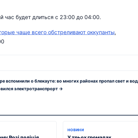
 час будет длиться с 23:00 до 04:00.
оторые чаще всего обстреливают оккупанты
,
00
ре вспомнили о блекауте: во многих районах пропал свет и вод
овился электротранспрорт →
НОВИНИ
му Розі поліція
У трьох громадах