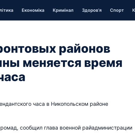
літика
Економіка
Кримінал
Здоров’я
Спорт
К
ронтовых районов
ны меняется время
часа
ендантского часа в Никопольском районе
громад, сообщил глава военной райадминистрации