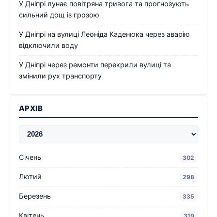
У Дніпрі лунає повітряна тривога та прогнозують
сильний дощ із грозою
У Дніпрі на вулиці Леоніда Каденюка через аварію
відключили воду
У Дніпрі через ремонти перекрили вулиці та
змінили рух транспорту
АРХІВ
Січень
302
Лютий
298
Березень
335
Квітень
319