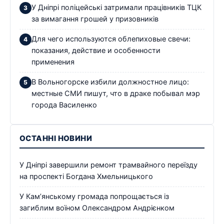
У Дніпрі поліцейські затримали працівників ТЦК
за вимагання грошей у призовників
Для чего используются облепиховые свечи:
показания, действие и особенности
применения
В Вольногорске избили должностное лицо:
местные СМИ пишут, что в драке побывал мэр
города Василенко
ОСТАННІ НОВИНИ
У Дніпрі завершили ремонт трамвайного переїзду
на проспекті Богдана Хмельницького
У Кам’янському громада попрощається із
загиблим воїном Олександром Андрієнком