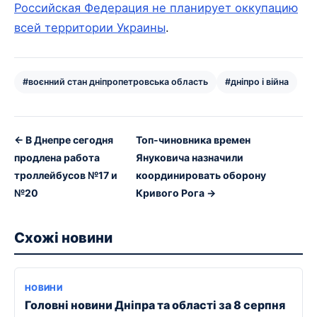
Российская Федерация не планирует оккупацию
всей территории Украины
.
#воєнний стан дніпропетровська область
#дніпро і війна
← В Днепре сегодня
Топ-чиновника времен
продлена работа
Януковича назначили
троллейбусов №17 и
координировать оборону
№20
Кривого Рога →
Схожі новини
НОВИНИ
Головні новини Дніпра та області за 8 серпня