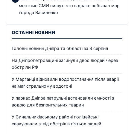
местные СМИ пишут, что в драке побывал мэр
города Василенко
ОСТАННІ НОВИНИ
Головні новини Дніпра та області за 8 серпня
На Дніпропетровщині загинули двоє людей через
обстріли РФ
У Марганці відновили водопостачання після аварії
на магістральному водогоні
У парках Дніпра патрульні встановили ємності з
водою для безпритульних тварин
У Синельниківському районі поліцейські
евакуювали з-під обстрілів п’ятьох людей