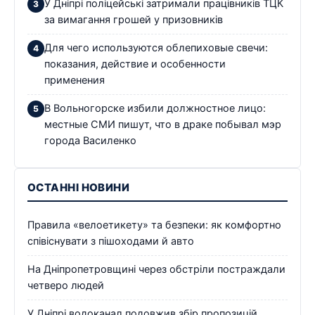
У Дніпрі поліцейські затримали працівників ТЦК
за вимагання грошей у призовників
Для чего используются облепиховые свечи:
показания, действие и особенности
применения
В Вольногорске избили должностное лицо:
местные СМИ пишут, что в драке побывал мэр
города Василенко
ОСТАННІ НОВИНИ
Правила «велоетикету» та безпеки: як комфортно
співіснувати з пішоходами й авто
На Дніпропетровщині через обстріли постраждали
четверо людей
У Дніпрі водоканал подовжив збір пропозицій