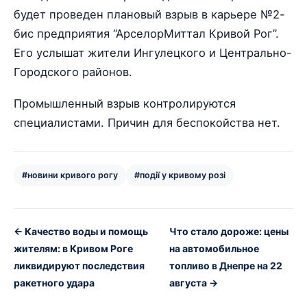
будет проведен плановый взрыв в карьере №2-
бис предприятия “АрселорМиттал Кривой Рог”.
Его услышат жители Ингулецкого и Центрально-
Городского районов.
Промышленный взрыв контролируются
специалистами. Причин для беспокойства нет.
#новини кривого рогу
#події у кривому розі
← Качество воды и помощь
Что стало дороже: цены
жителям: в Кривом Роге
на автомобильное
ликвидируют последствия
топливо в Днепре на 22
ракетного удара
августа →