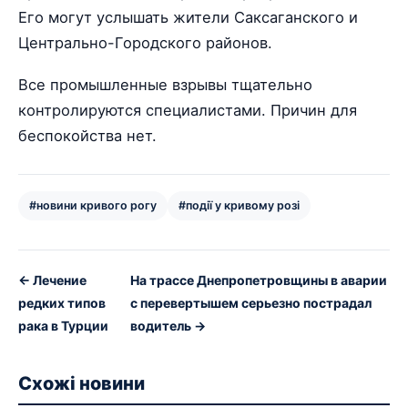
Его могут услышать жители Саксаганского и
Центрально-Городского районов.
Все промышленные взрывы тщательно
контролируются специалистами. Причин для
беспокойства нет.
#новини кривого рогу
#події у кривому розі
← Лечение
На трассе Днепропетровщины в аварии
редких типов
с перевертышем серьезно пострадал
рака в Турции
водитель →
Схожі новини