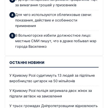
за вимагання грошей у призовників
Для чего используются облепиховые свечи:
показания, действие и особенности
применения
В Вольногорске избили должностное лицо:
местные СМИ пишут, что в драке побывал мэр
города Василенко
ОСТАННІ НОВИНИ
У Кривому Розі судитимуть 13 людей за підпільне
виробництво цигарок на 50 мільйонів
У Кривому Розі поліція затримала двох жінок за
підпали автівок на замовлення
У трьох громадах Дніпропетровщини відновлюють