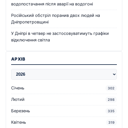
водопостачання після аварії на водогоні
Російський обстріл поранив двох людей на
Дніпропетровщині
У Дніпрі в четвер не застосовуватимуть графіки
відключення світла
АРХІВ
Січень
302
Лютий
298
Березень
335
Квітень
319