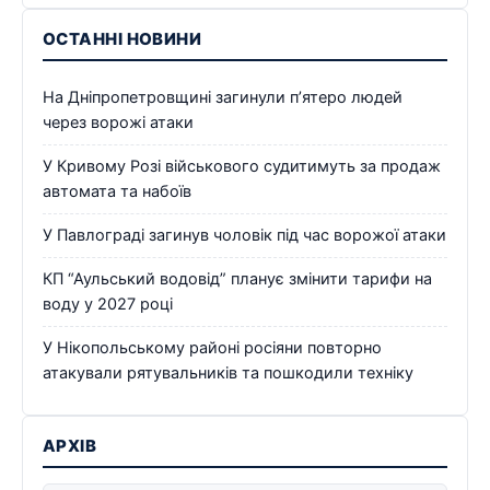
ОСТАННІ НОВИНИ
На Дніпропетровщині загинули п’ятеро людей
через ворожі атаки
У Кривому Розі військового судитимуть за продаж
автомата та набоїв
У Павлограді загинув чоловік під час ворожої атаки
КП “Аульський водовід” планує змінити тарифи на
воду у 2027 році
У Нікопольському районі росіяни повторно
атакували рятувальників та пошкодили техніку
АРХІВ