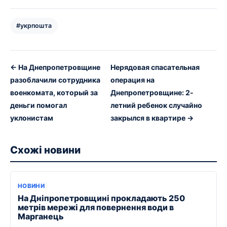
#укрпошта
← На Днепропетровщине
Нерядовая спасательная
разоблачили сотрудника
операция на
военкомата, который за
Днепропетровщине: 2-
деньги помогал
летний ребенок случайно
уклонистам
закрылся в квартире →
Схожі новини
НОВИНИ
На Дніпропетровщині прокладають 250
метрів мережі для повернення води в
Марганець