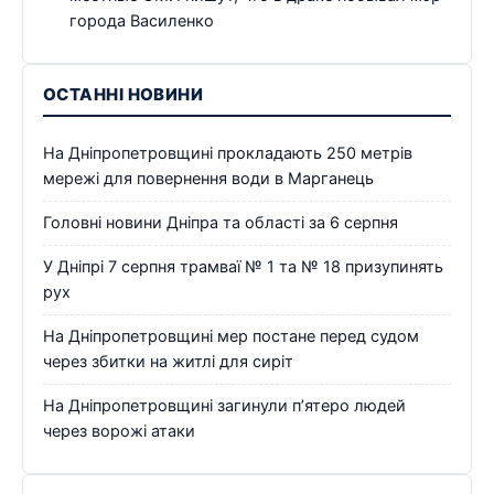
города Василенко
ОСТАННІ НОВИНИ
На Дніпропетровщині прокладають 250 метрів
мережі для повернення води в Марганець
Головні новини Дніпра та області за 6 серпня
У Дніпрі 7 серпня трамваї № 1 та № 18 призупинять
рух
На Дніпропетровщині мер постане перед судом
через збитки на житлі для сиріт
На Дніпропетровщині загинули п’ятеро людей
через ворожі атаки