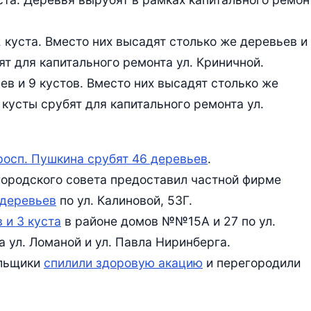
2 куста. Вместо них высадят столько же деревьев и
ят для капитального ремонта ул. Криничной.
ев и 9 кустов. Вместо них высадят столько же
 кусты срубят для капитального ремонта ул.
росп. Пушкина срубят 46 деревьев
.
городского совета предоставил частной фирме
 деревьев
по ул. Калиновой, 53Г.
 и 3 куста
в районе домов №№15А и 27 по ул.
 ул. Ломаной и ул. Павла Ниринберга.
альщики
спилили здоровую акацию
и перегородили