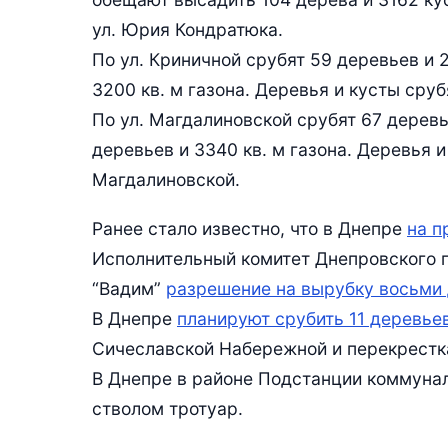
ул. Юрия Кондратюка.
По ул. Криничной срубят 59 деревьев и 
3200 кв. м газона. Деревья и кусты сруб
По ул. Магдалиновской срубят 67 деревь
деревьев и 3340 кв. м газона. Деревья и
Магдалиновской.
Ранее стало известно, что в Днепре
на п
Исполнительный комитет Днепровского 
“Вадим”
разрешение на вырубку восьми
В Днепре
планируют срубить 11 деревьев
Сичеславской Набережной и перекрестка
В Днепре в районе Подстанции коммун
стволом тротуар.