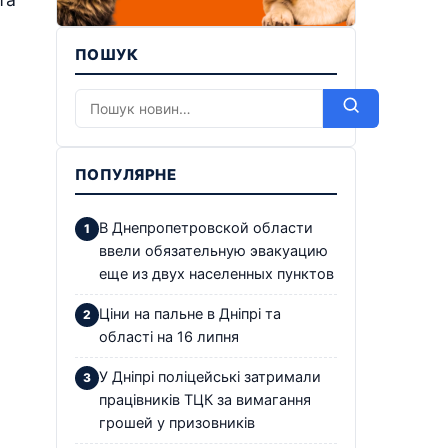
ПОШУК
ПОПУЛЯРНЕ
В Днепропетровской области
ввели обязательную эвакуацию
еще из двух населенных пунктов
Ціни на пальне в Дніпрі та
області на 16 липня
У Дніпрі поліцейські затримали
працівників ТЦК за вимагання
грошей у призовників