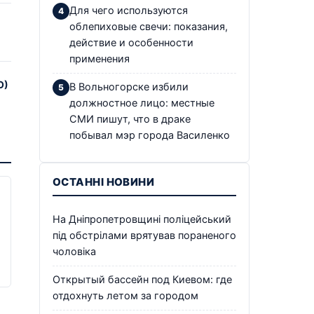
Для чего используются
облепиховые свечи: показания,
действие и особенности
применения
О)
В Вольногорске избили
должностное лицо: местные
СМИ пишут, что в драке
побывал мэр города Василенко
ОСТАННІ НОВИНИ
На Дніпропетровщині поліцейський
під обстрілами врятував пораненого
чоловіка
Открытый бассейн под Киевом: где
отдохнуть летом за городом