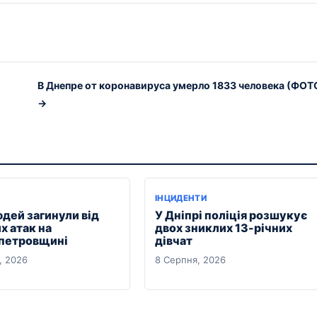
В Днепре от коронавируса умерло 1833 человека (ФОТ
→
ІНЦИДЕНТИ
юдей загинули від
У Дніпрі поліція розшукує
х атак на
двох зниклих 13-річних
петровщині
дівчат
, 2026
8 Серпня, 2026