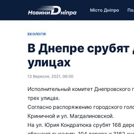
Місто Дніпро
По
ЕКОЛОГІЯ
В Днепре срубят 
улицах
13 Вересня, 2021, 06:00
Исполнительный комитет Днепровского 
трех улицах.
Согласно распоряжению городского голо
Криничной и ул. Магдалиновской.
На ул. Юрия Кондратюка срубят 168 дерев
обещают высадить 104 дерева и 3162 ку