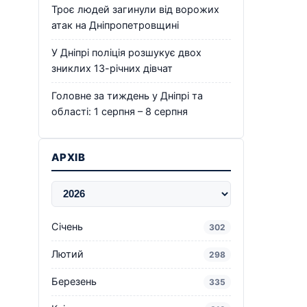
Троє людей загинули від ворожих
атак на Дніпропетровщині
У Дніпрі поліція розшукує двох
зниклих 13-річних дівчат
Головне за тиждень у Дніпрі та
області: 1 серпня – 8 серпня
АРХІВ
Січень
302
Лютий
298
Березень
335