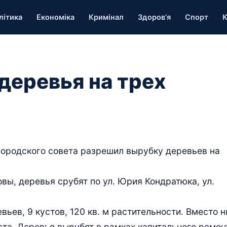
літика
Економіка
Кримінал
Здоров’я
Спорт
К
деревья на трех
городского совета разрешил вырубку деревьев на
вы, деревья срубят по ул. Юрия Кондратюка, ул.
ьев, 9 кустов, 120 кв. м растительности. Вместо н
ста. Деревья вырубят в рамках капитального ремон