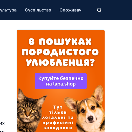
ультура
Суспільство
Споживач
их
та