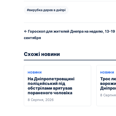
#вирубка дерев в дніпрі
← Гороскоп для жителей Днепра на неделю, 13-19
сентября
Схожі новини
НОВИНИ
НОВИНИ
На Дніпропетровщині
Троє л
поліцейський під
ворожи
обстрілами врятував
Дніпро
пораненого чоловіка
8 Серпня
8 Серпня, 2026