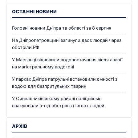
ОСТАННІ НОВИНИ
Головні новини Дніпра та області за 8 серпня
На Дніпропетровщині загинули двоє людей через
обстріли РФ
У Марганці відновили водопостачання після аварії
на магістральному водогоні
У парках Дніпра патрульні встановили ємності з
водою для безпритульних тварин
У Синельниківському районі поліцейські
евакуювали з-під обстрілів п’ятьох людей
АРХІВ