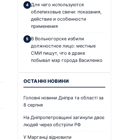
Для чего используются
облепиховые свечи: показания,
действие и особенности
применения
В Вольногорске избили
должностное лицо: местные
СМИ пишут, что в драке
побывал мэр города Василенко
ОСТАННІ НОВИНИ
Головні новини Дніпра та області за
8 серпня
На Дніпропетровщині загинули двоє
людей через обстріли РФ
У Марганці відновили