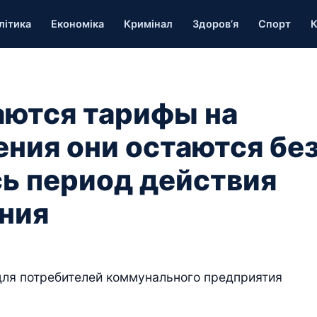
літика
Економіка
Кримінал
Здоров’я
Спорт
К
аются тарифы на
ения они остаются бе
сь период действия
ния
для потребителей коммунального предприятия