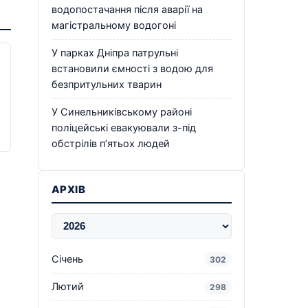
водопостачання після аварії на
магістральному водогоні
У парках Дніпра патрульні
встановили ємності з водою для
безпритульних тварин
У Синельниківському районі
поліцейські евакуювали з-під
обстрілів п’ятьох людей
АРХІВ
Січень
302
Лютий
298