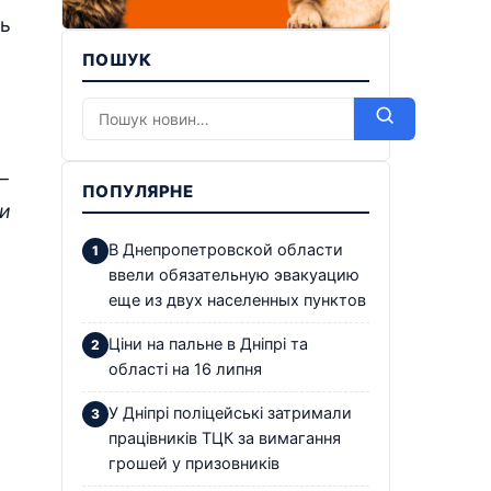
сь
ПОШУК
–
ПОПУЛЯРНЕ
и
В Днепропетровской области
ввели обязательную эвакуацию
еще из двух населенных пунктов
Ціни на пальне в Дніпрі та
області на 16 липня
У Дніпрі поліцейські затримали
працівників ТЦК за вимагання
грошей у призовників