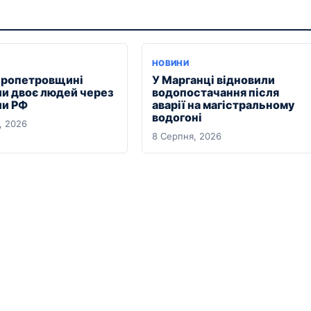
НОВИНИ
пропетровщині
У Марганці відновили
ли двоє людей через
водопостачання після
ли РФ
аварії на магістральному
водогоні
, 2026
8 Серпня, 2026