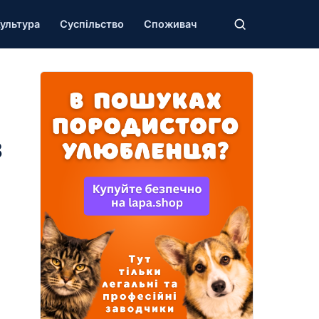
ультура
Суспільство
Споживач
з