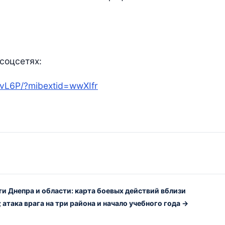
соцсетях:
AvL6P/?mibextid=wwXIfr
ти Днепра и области: карта боевых действий вблизи
атака врага на три района и начало учебного года →