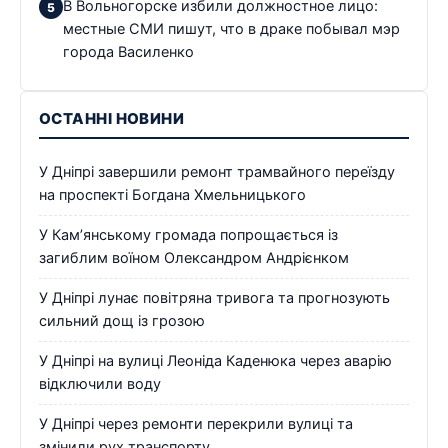
В Вольногорске избили должностное лицо:
местные СМИ пишут, что в драке побывал мэр
города Василенко
ОСТАННІ НОВИНИ
У Дніпрі завершили ремонт трамвайного переїзду
на проспекті Богдана Хмельницького
У Кам’янському громада попрощається із
загиблим воїном Олександром Андрієнком
У Дніпрі лунає повітряна тривога та прогнозують
сильний дощ із грозою
У Дніпрі на вулиці Леоніда Каденюка через аварію
відключили воду
У Дніпрі через ремонти перекрили вулиці та
змінили рух транспорту