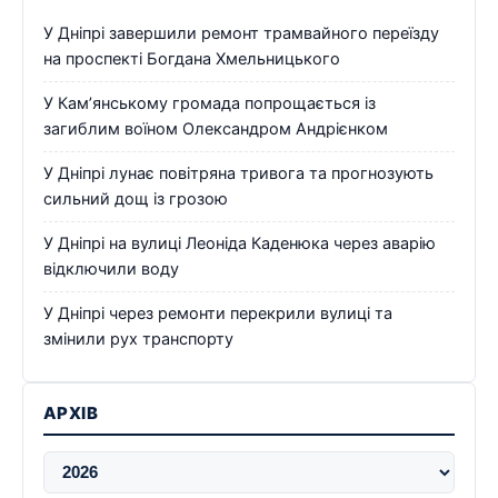
У Дніпрі завершили ремонт трамвайного переїзду
на проспекті Богдана Хмельницького
У Кам’янському громада попрощається із
загиблим воїном Олександром Андрієнком
У Дніпрі лунає повітряна тривога та прогнозують
сильний дощ із грозою
У Дніпрі на вулиці Леоніда Каденюка через аварію
відключили воду
У Дніпрі через ремонти перекрили вулиці та
змінили рух транспорту
АРХІВ