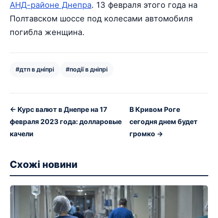
АНД-районе Днепра
. 13 февраля этого года на
Полтавском шоссе под колесами автомобиля
погибла женщина.
#дтп в дніпрі
#події в дніпрі
← Курс валют в Днепре на 17
В Кривом Роге
февраля 2023 года: долларовые
сегодня днем будет
качели
громко →
Схожі новини