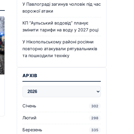
У Павлограді загинув чоловік під час
ворожої атаки
КП “Аульський водовід” планує
змінити тарифи на воду у 2027 році
У Нікопольському районі росіяни
повторно атакували рятувальників
та пошкодили техніку
АРХІВ
Січень
302
Лютий
298
Березень
335