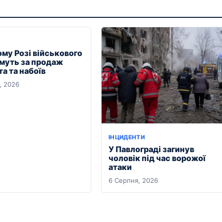
ому Розі військового
муть за продаж
а та набоїв
, 2026
ІНЦИДЕНТИ
У Павлограді загинув
чоловік під час ворожої
атаки
6 Серпня, 2026