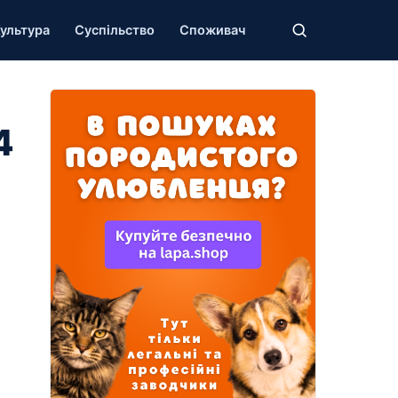
ультура
Суспільство
Споживач
4