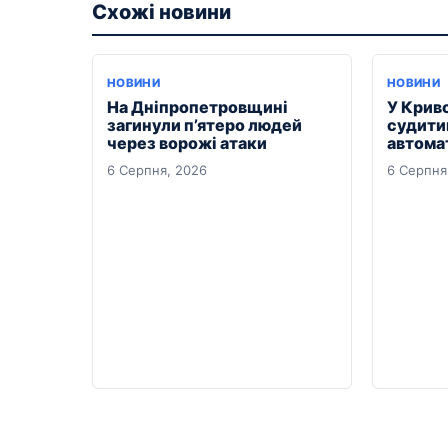
Схожі новини
НОВИНИ
НОВИНИ
На Дніпропетровщині
У Крив
загинули п’ятеро людей
судити
через ворожі атаки
автомат
6 Серпня, 2026
6 Серпня