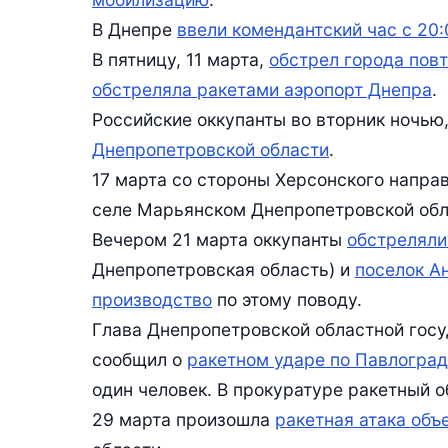
В Днепре
ввели комендантский час с 20:
В пятницу, 11 марта,
обстрел города пов
обстреляла ракетами аэропорт Днепра
.
Российские оккупанты во вторник ночью,
Днепропетровской области
.
17 марта со стороны Херсонского напра
селе Марьянском Днепропетровской обл
Вечером 21 марта оккупанты
обстреляли
Днепропетровская область) и
поселок А
производство
по этому поводу.
Глава Днепропетровской областной гос
сообщил о
ракетном ударе по Павлоград
один человек. В прокуратуре ракетный 
29 марта произошла
ракетная атака объ