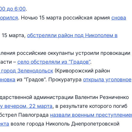
00 до 6:00
.
торился
. Ночью 15 марта российская армия
снова
 15 марта,
обстреляли район под Никополем в
вления российские оккупанты устроили провокации 
асти –
село обстреляли из “Градов”
.
 город Зеленодольск
(Криворожский район
нновка
из “Градов”. Прокуратура
открыла уголовное
ударственной администрации Валентин Резниченко
у вечером, 22 марта
, в результате которого погиб
обстрел Павлограда
назвали военным преступлени
екта
возле города Никополь Днепропетровской