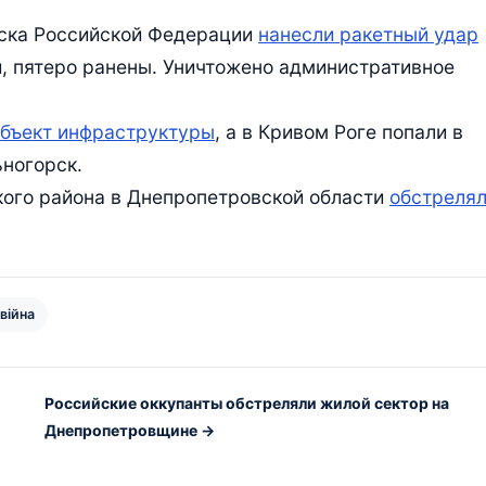
йска Российской Федерации
нанесли ракетный удар
и, пятеро ранены. Уничтожено административное
объект инфраструктуры
, а в Кривом Роге попали в
ьногорск.
кого района в Днепропетровской области
обстреля
 війна
Российские оккупанты обстреляли жилой сектор на
Днепропетровщине →