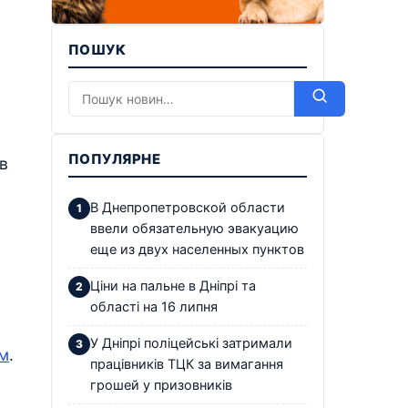
ПОШУК
ПОПУЛЯРНЕ
в
В Днепропетровской области
ввели обязательную эвакуацию
еще из двух населенных пунктов
Ціни на пальне в Дніпрі та
області на 16 липня
У Дніпрі поліцейські затримали
ем
.
працівників ТЦК за вимагання
грошей у призовників