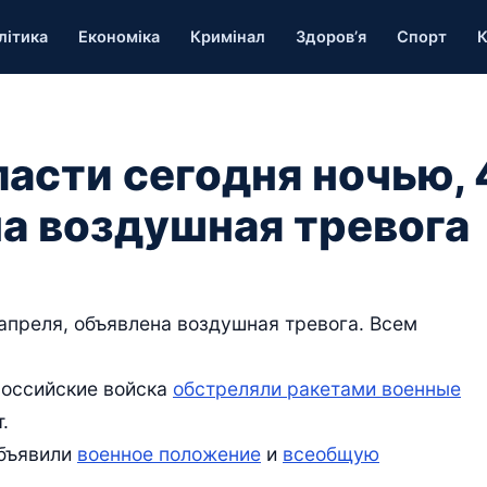
літика
Економіка
Кримінал
Здоров’я
Спорт
К
ласти сегодня ночью, 
на воздушная тревога
 апреля, объявлена воздушная тревога. Всем
российские войска
обстреляли ракетами военные
.
объявили
военное положение
и
всеобщую