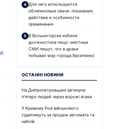
Для чего используются
облепиховые свечи: показания,
действие и особенности
применения
В Вольногорске избили
должностное лицо: местные
СМИ пишут, что в драке
ли
побывал мэр города Василенко
ОСТАННІ НОВИНИ
На Дніпропетровщині загинули
п’ятеро людей через ворожі атаки
У Кривому Розі військового
судитимуть за продаж автомата та
набоїв