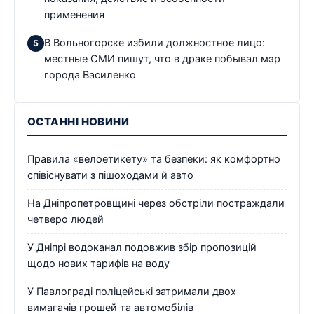
применения
В Вольногорске избили должностное лицо:
местные СМИ пишут, что в драке побывал мэр
города Василенко
ОСТАННІ НОВИНИ
Правила «велоетикету» та безпеки: як комфортно
співіснувати з пішоходами й авто
На Дніпропетровщині через обстріли постраждали
четверо людей
У Дніпрі водоканал подовжив збір пропозицій
щодо нових тарифів на воду
У Павлограді поліцейські затримали двох
вимагачів грошей та автомобілів