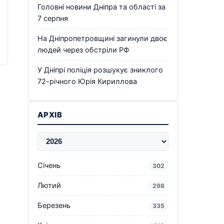
Головні новини Дніпра та області за
7 серпня
На Дніпропетровщині загинули двоє
людей через обстріли РФ
У Дніпрі поліція розшукує зниклого
72-річного Юрія Кириллова
АРХІВ
Січень
302
Лютий
298
Березень
335