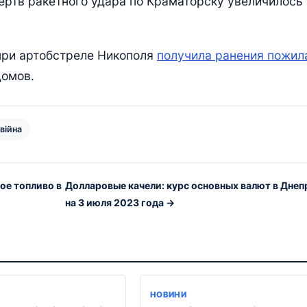
ртв ракетного удара по Краматорску увеличилось
при артобстреле Никополя
получила ранения пожил
домов.
 війна
ое топливо в
Долларовые качели: курс основных валют в Днеп
на 3 июля 2023 года →
Я
НОВИНИ