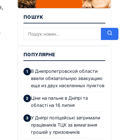
е,
ПОШУК
ь
ПОПУЛЯРНЕ
В Днепропетровской области
ввели обязательную эвакуацию
еще из двух населенных пунктов
Ціни на пальне в Дніпрі та
області на 16 липня
У Дніпрі поліцейські затримали
працівників ТЦК за вимагання
грошей у призовників