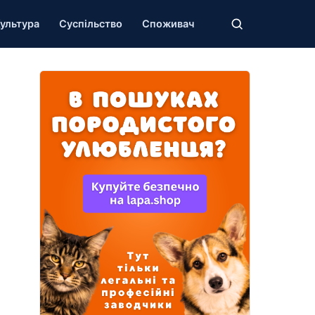
ультура
Суспільство
Споживач