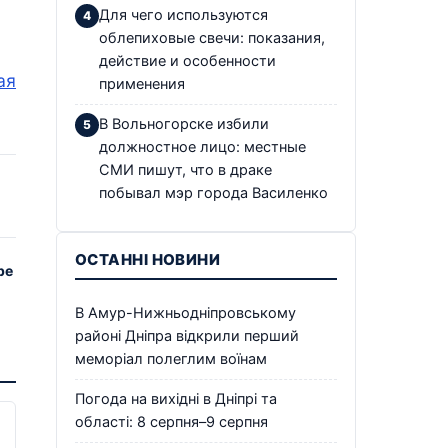
Для чего используются
облепиховые свечи: показания,
действие и особенности
ая
применения
В Вольногорске избили
должностное лицо: местные
СМИ пишут, что в драке
побывал мэр города Василенко
ОСТАННІ НОВИНИ
ре
В Амур-Нижньодніпровському
районі Дніпра відкрили перший
меморіал полеглим воїнам
Погода на вихідні в Дніпрі та
області: 8 серпня–9 серпня