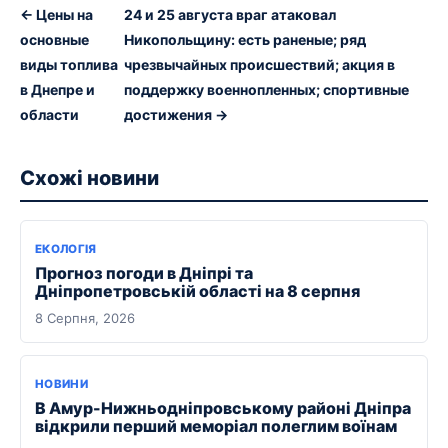
← Цены на
24 и 25 августа враг атаковал
основные
Никопольщину: есть раненые; ряд
виды топлива
чрезвычайных происшествий; акция в
в Днепре и
поддержку военнопленных; спортивные
области
достижения →
Схожі новини
ЕКОЛОГІЯ
Прогноз погоди в Дніпрі та
Дніпропетровській області на 8 серпня
8 Серпня, 2026
НОВИНИ
В Амур-Нижньодніпровському районі Дніпра
відкрили перший меморіал полеглим воїнам