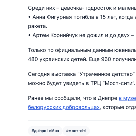
Среди них – девочка-подросток и мален
• Анна Фигурная погибла в 15 лет, когда
ракета.
• Артем Корнийчук не дожил и до двух –
Только по официальным данным ювенальн
480 украинских детей. Еще 960 получил
Сегодня выставка “Утраченное детство” 
можно будет увидеть в ТРЦ “Мост-сити”.
Ранее мы сообщали, что в Днепре
в музе
белорусских добровольцах
, которые отд
#дніпро і війна
#мост-сіті