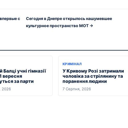
 впервые с
Сегодня в Днепре открылось нашумевшее
культурное пространство МОТ →
КРИМІНАЛ
й Балці учні гімназії
У Кривому Розі затримали
1 вересня
чоловіка за стрілянину та
уться за парти
поранення людини
, 2026
7 Серпня, 2026