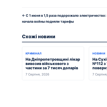
← С 1 июня в 1,5 раза подорожало электричество:
начала войны подняли тарифы
Схожі новини
КРИМІНАЛ
НОВИНИ
На Дніпропетровщині лікар
На Сухі
вивозив військового з
№112 з 
частини за 7 тисяч доларів
поверн
7 Серпня, 2026
7 Серпня