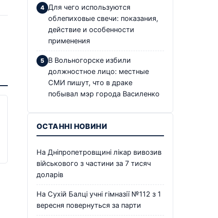
Для чего используются
облепиховые свечи: показания,
действие и особенности
применения
В Вольногорске избили
должностное лицо: местные
СМИ пишут, что в драке
побывал мэр города Василенко
ОСТАННІ НОВИНИ
На Дніпропетровщині лікар вивозив
військового з частини за 7 тисяч
доларів
На Сухій Балці учні гімназії №112 з 1
вересня повернуться за парти