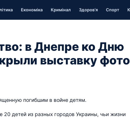
літика
Економіка
Кримінал
Здоров’я
Спорт
К
тво: в Днепре ко Дню
крыли выставку фото
вященную погибшим в войне детям.
ее 20 детей из разных городов Украины, чьи жизни