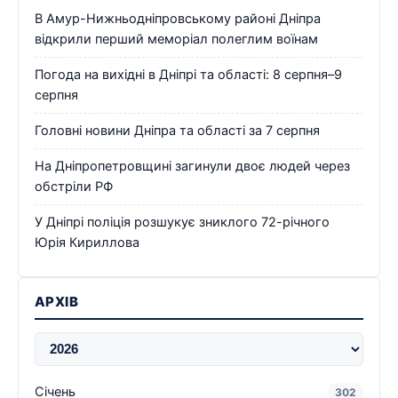
В Амур-Нижньодніпровському районі Дніпра
відкрили перший меморіал полеглим воїнам
Погода на вихідні в Дніпрі та області: 8 серпня–9
серпня
Головні новини Дніпра та області за 7 серпня
На Дніпропетровщині загинули двоє людей через
обстріли РФ
У Дніпрі поліція розшукує зниклого 72-річного
Юрія Кириллова
АРХІВ
Січень
302