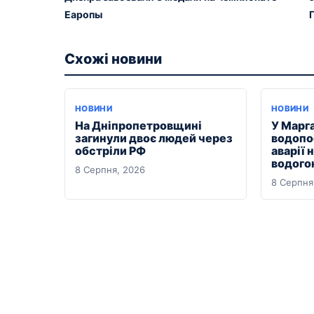
Еаропы
Схожі новини
НОВИНИ
НОВИНИ
На Дніпропетровщині
У Марг
загинули двоє людей через
водопо
обстріли РФ
аварії 
водого
8 Серпня, 2026
8 Серпня