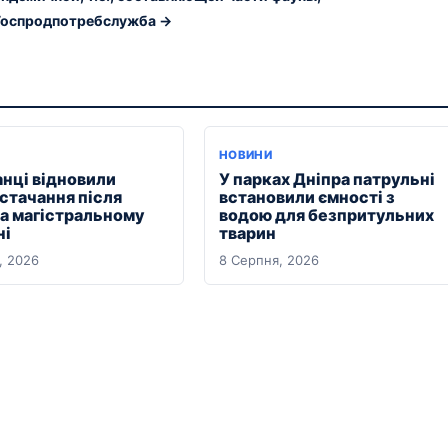
Госпродпотребслужба →
НОВИНИ
анці відновили
У парках Дніпра патрульні
стачання після
встановили ємності з
на магістральному
водою для безпритульних
ні
тварин
, 2026
8 Серпня, 2026