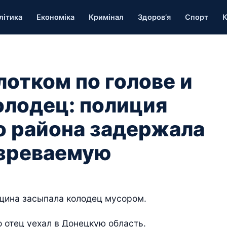
літика
Економіка
Кримінал
Здоров’я
Спорт
К
лотком по голове и
олодец: полиция
о района задержала
зреваемую
щина засыпала колодец мусором.
отец уехал в Донецкую область.