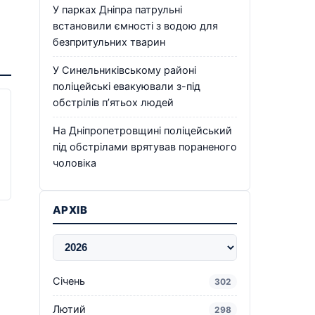
У парках Дніпра патрульні
встановили ємності з водою для
безпритульних тварин
У Синельниківському районі
поліцейські евакуювали з-під
обстрілів п’ятьох людей
На Дніпропетровщині поліцейський
під обстрілами врятував пораненого
чоловіка
АРХІВ
Січень
302
Лютий
298