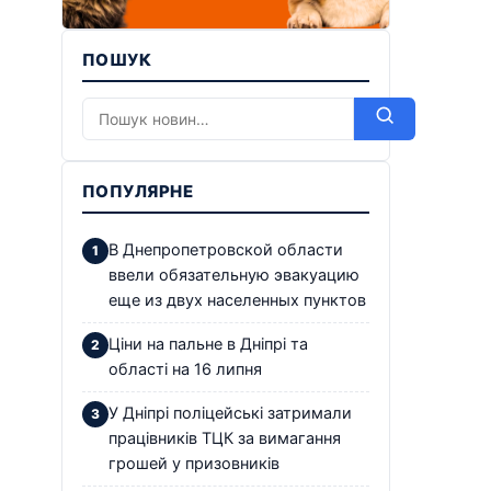
ПОШУК
ПОПУЛЯРНЕ
В Днепропетровской области
ввели обязательную эвакуацию
еще из двух населенных пунктов
Ціни на пальне в Дніпрі та
області на 16 липня
У Дніпрі поліцейські затримали
працівників ТЦК за вимагання
грошей у призовників