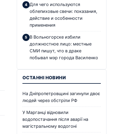
Для чего используются
облепиховые свечи: показания,
действие и особенности
применения
В Вольногорске избили
должностное лицо: местные
СМИ пишут, что в драке
побывал мэр города Василенко
ОСТАННІ НОВИНИ
На Дніпропетровщині загинули двоє
людей через обстріли РФ
У Марганці відновили
водопостачання після аварії на
магістральному водогоні