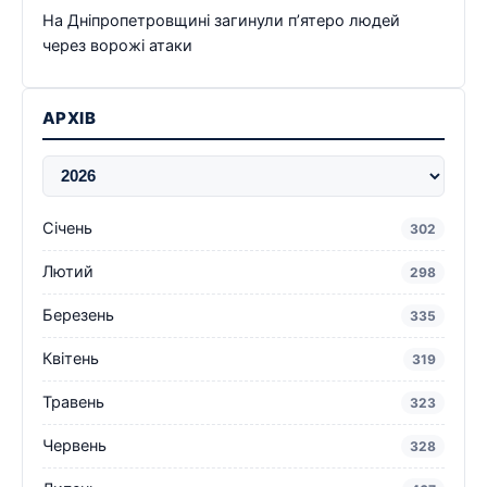
На Дніпропетровщині загинули п’ятеро людей
через ворожі атаки
АРХІВ
Січень
302
Лютий
298
Березень
335
Квітень
319
Травень
323
Червень
328