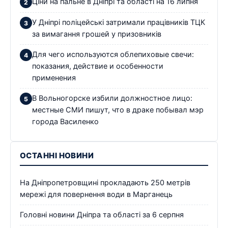
Ціни на пальне в Дніпрі та області на 16 липня
У Дніпрі поліцейські затримали працівників ТЦК
за вимагання грошей у призовників
Для чего используются облепиховые свечи:
показания, действие и особенности
применения
В Вольногорске избили должностное лицо:
местные СМИ пишут, что в драке побывал мэр
города Василенко
ОСТАННІ НОВИНИ
На Дніпропетровщині прокладають 250 метрів
мережі для повернення води в Марганець
Головні новини Дніпра та області за 6 серпня