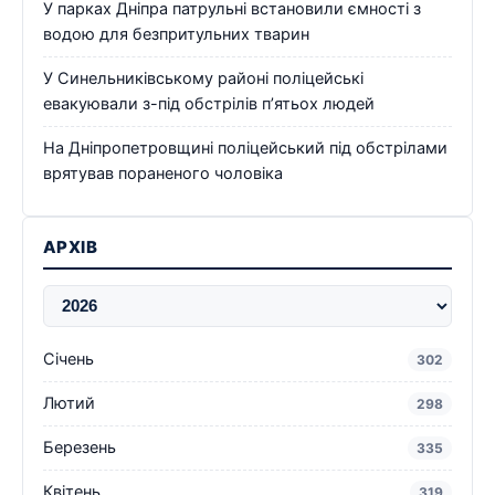
У парках Дніпра патрульні встановили ємності з
водою для безпритульних тварин
У Синельниківському районі поліцейські
евакуювали з-під обстрілів п’ятьох людей
На Дніпропетровщині поліцейський під обстрілами
врятував пораненого чоловіка
АРХІВ
Січень
302
Лютий
298
Березень
335
Квітень
319