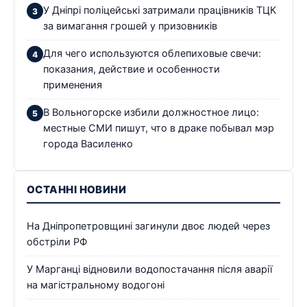
У Дніпрі поліцейські затримали працівників ТЦК
за вимагання грошей у призовників
Для чего используются облепиховые свечи:
показания, действие и особенности
применения
В Вольногорске избили должностное лицо:
местные СМИ пишут, что в драке побывал мэр
города Василенко
ОСТАННІ НОВИНИ
На Дніпропетровщині загинули двоє людей через
обстріли РФ
У Марганці відновили водопостачання після аварії
на магістральному водогоні