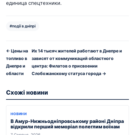
единица спецтехники.
#події в дніпрі
← Цены на
Их 14 тысяч жителей работают в Днепре и
топливо в
зависят от коммуникаций областного
Днепре и
центра: Филатов о присвоении
области
Слобожанскому статуса города →
Схожі новини
НОВИНИ
В Амур-Нижньодніпровському районі Дніпра
відкрили перший меморіал полеглим воїнам
7 Серпня, 2026