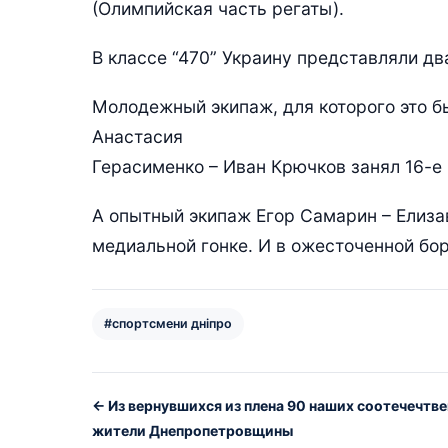
(Олимпийская часть регаты).
В классе “470” Украину представляли дв
Молодежный экипаж, для которого это б
Анастасия
Герасименко – Иван Крючков занял 16-е 
А опытный экипаж Егор Самарин – Елиза
медиальной гонке. И в ожесточенной бо
#спортсмени дніпро
← Из вернувшихся из плена 90 наших соотечечтвен
жители Днепропетровщины