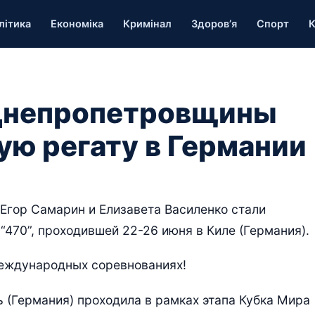
літика
Економіка
Кримінал
Здоров’я
Спорт
К
Днепропетровщины
ую регату в Германии
гор Самарин и Елизавета Василенко стали
“470”, проходившей 22-26 июня в Киле (Германия).
международных соревнованиях!
ль (Германия) проходила в рамках этапа Кубка Мира