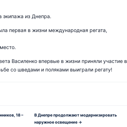
а экипажа из Днепра.
ыла первая в жизни международная регата,
место.
вета Василенко впервые в жизни приняли участие в
рьбе со шведами и поляками выиграли регату!
ников, 18 –
В Днепре продолжают модернизировать
наружное освещение →