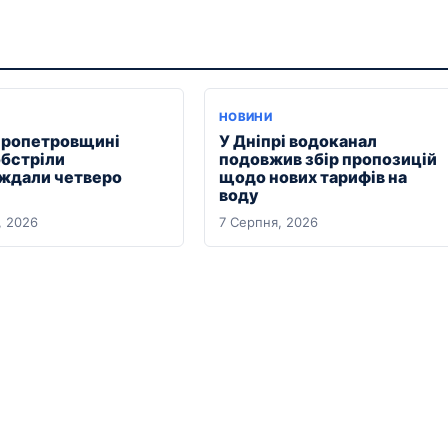
НОВИНИ
пропетровщині
У Дніпрі водоканал
обстріли
подовжив збір пропозицій
ждали четверо
щодо нових тарифів на
воду
, 2026
7 Серпня, 2026