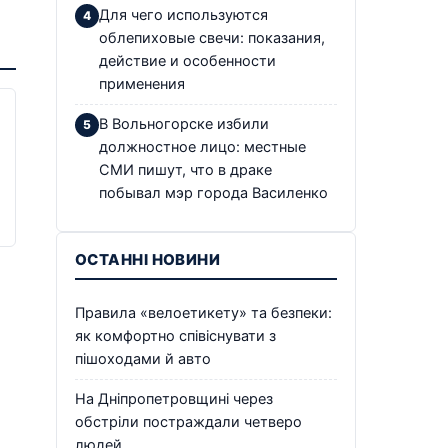
Для чего используются
облепиховые свечи: показания,
действие и особенности
применения
В Вольногорске избили
должностное лицо: местные
СМИ пишут, что в драке
побывал мэр города Василенко
ОСТАННІ НОВИНИ
Правила «велоетикету» та безпеки:
як комфортно співіснувати з
пішоходами й авто
На Дніпропетровщині через
обстріли постраждали четверо
людей