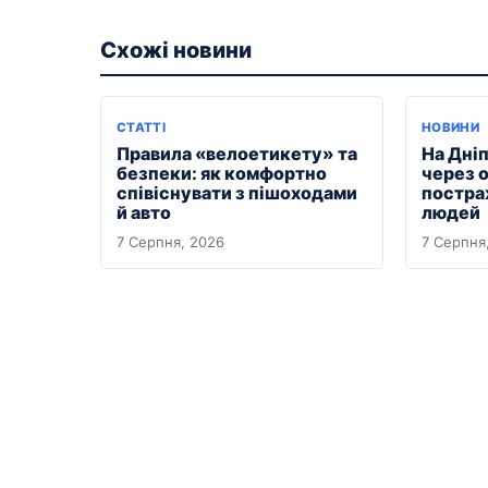
Схожі новини
СТАТТІ
НОВИНИ
Правила «велоетикету» та
На Дні
безпеки: як комфортно
через 
співіснувати з пішоходами
постра
й авто
людей
7 Серпня, 2026
7 Серпня