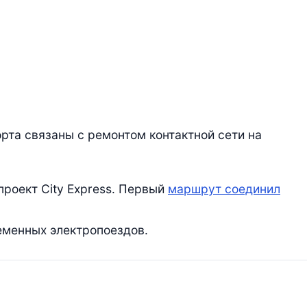
рта связаны с ремонтом контактной сети на
проект City Express. Первый
маршрут соединил
менных электропоездов.