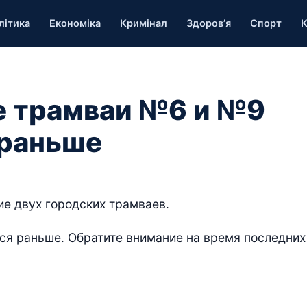
літика
Економіка
Кримінал
Здоров’я
Спорт
К
е трамваи №6 и №9
 раньше
ие двух городских трамваев.
ся раньше. Обратите внимание на время последних