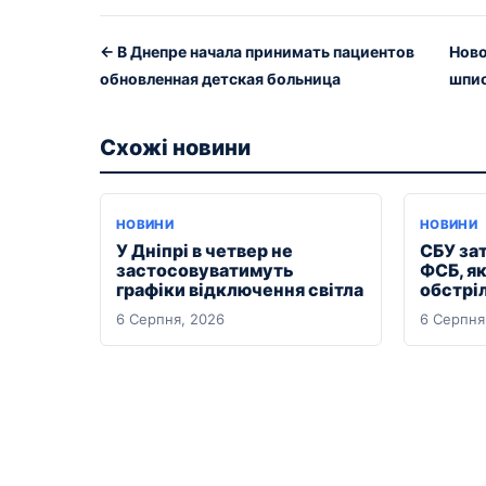
← В Днепре начала принимать пациентов
Ново
обновленная детская больница
шпио
Схожі новини
НОВИНИ
НОВИНИ
У Дніпрі в четвер не
СБУ за
застосовуватимуть
ФСБ, я
графіки відключення світла
обстрі
6 Серпня, 2026
6 Серпня