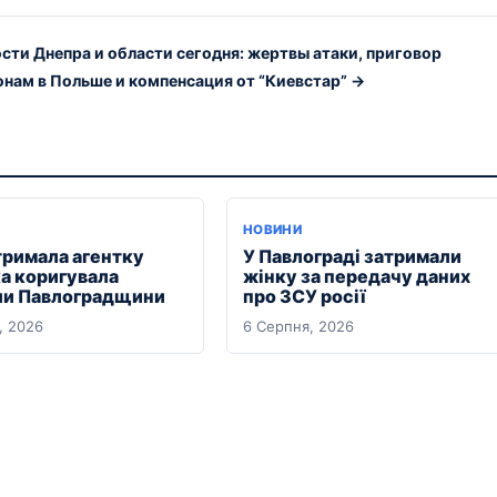
сти Днепра и области сегодня: жертвы атаки, приговор
нам в Польше и компенсация от “Киевстар” →
НОВИНИ
тримала агентку
У Павлограді затримали
ка коригувала
жінку за передачу даних
ли Павлоградщини
про ЗСУ росії
, 2026
6 Серпня, 2026