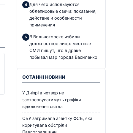
Для чего используются
облепиховые свечи: показания,
действие и особенности
применения
В Вольногорске избили
должностное лицо: местные
СМИ пишут, что в драке
побывал мэр города Василенко
ОСТАННІ НОВИНИ
У Дніпрі в четвер не
застосовуватимуть графіки
відключення світла
СБУ затримала агентку ФСБ, яка
коригувала обстріли
Павлоградщини