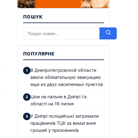
ПОШУК
ПОПУЛЯРНЕ
В Днепропетровской области
ввели обязательную эвакуацию
еще из двух населенных пунктов
Ціни на пальне в Дніпрі та
області на 16 липня
У Дніпрі поліцейські затримали
працівників ТЦК за вимагання
грошей у призовників