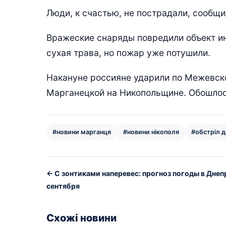
Люди, к счастью, не пострадали, сообщ
Вражеские снаряды повредили объект ин
сухая трава, но пожар уже потушили.
Накануне россияне ударили по Межевско
Марганецкой на Никопольщине. Обошлос
#новини марганця
#новини нікополя
#обстріл 
← С зонтиками наперевес: прогноз погоды в Днепр
сентября
Схожі новини