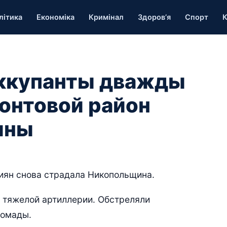
літика
Економіка
Кримінал
Здоров’я
Спорт
К
оккупанты дважды
онтовой район
ины
сиян снова страдала Никопольщина.
 тяжелой артиллерии. Обстреляли
ромады.