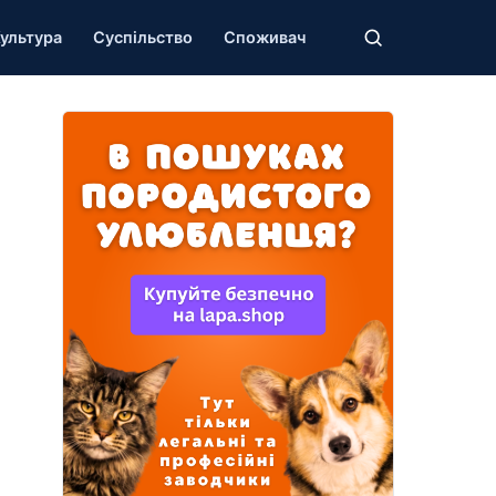
ультура
Суспільство
Споживач