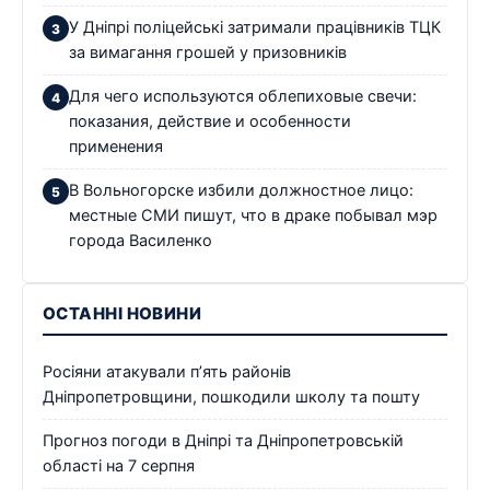
У Дніпрі поліцейські затримали працівників ТЦК
за вимагання грошей у призовників
Для чего используются облепиховые свечи:
показания, действие и особенности
применения
В Вольногорске избили должностное лицо:
местные СМИ пишут, что в драке побывал мэр
города Василенко
ОСТАННІ НОВИНИ
Росіяни атакували п’ять районів
Дніпропетровщини, пошкодили школу та пошту
Прогноз погоди в Дніпрі та Дніпропетровській
області на 7 серпня