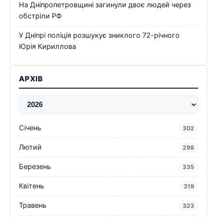
На Дніпропетровщині загинули двоє людей через
обстріли РФ
У Дніпрі поліція розшукує зниклого 72-річного
Юрія Кириллова
АРХІВ
Січень
302
Лютий
298
Березень
335
Квітень
319
Травень
323