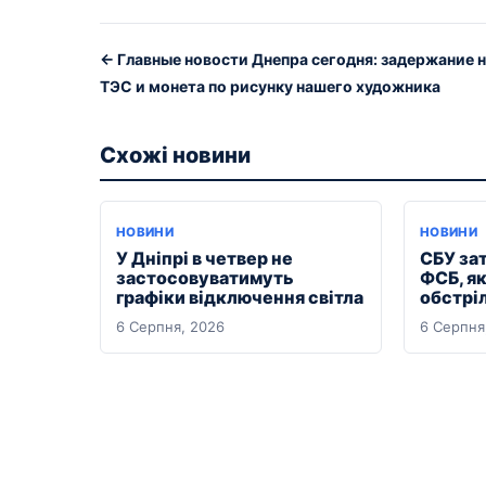
← Главные новости Днепра сегодня: задержание 
ТЭС и монета по рисунку нашего художника
Схожі новини
НОВИНИ
НОВИНИ
У Дніпрі в четвер не
СБУ за
застосовуватимуть
ФСБ, я
графіки відключення світла
обстрі
6 Серпня, 2026
6 Серпня