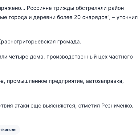
пряжено… Россияне трижды обстреляли район
е города и деревни более 20 снарядов”, – уточнил
Красногригорьевская громада.
ли четыре дома, производственный цех частного
в, промышленное предприятие, автозаправка,
твия атаки еще выясняются, отметил Резниченко.
нікополя