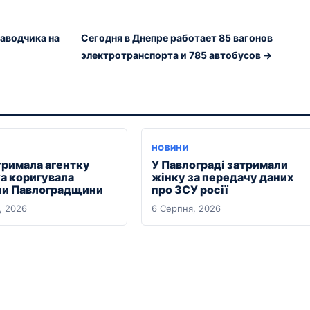
наводчика на
Сегодня в Днепре работает 85 вагонов
электротранспорта и 785 автобусов →
НОВИНИ
тримала агентку
У Павлограді затримали
ка коригувала
жінку за передачу даних
ли Павлоградщини
про ЗСУ росії
, 2026
6 Серпня, 2026