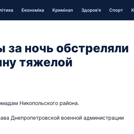
літика
Економіка
Кримінал
Здоров’я
Спорт
К
 за ночь обстреляли
ну тяжелой
ромадам Никопольского района.
лава Днепропетровской военной администрации