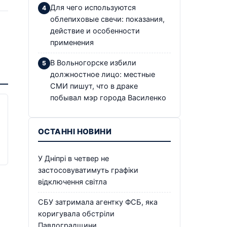
Для чего используются
облепиховые свечи: показания,
действие и особенности
применения
В Вольногорске избили
должностное лицо: местные
СМИ пишут, что в драке
побывал мэр города Василенко
ОСТАННІ НОВИНИ
У Дніпрі в четвер не
застосовуватимуть графіки
відключення світла
СБУ затримала агентку ФСБ, яка
коригувала обстріли
Павлоградщини