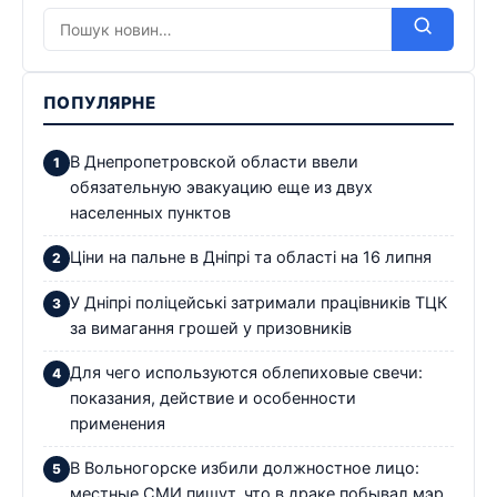
ПОПУЛЯРНЕ
В Днепропетровской области ввели
обязательную эвакуацию еще из двух
населенных пунктов
Ціни на пальне в Дніпрі та області на 16 липня
У Дніпрі поліцейські затримали працівників ТЦК
за вимагання грошей у призовників
Для чего используются облепиховые свечи:
показания, действие и особенности
применения
В Вольногорске избили должностное лицо:
местные СМИ пишут, что в драке побывал мэр