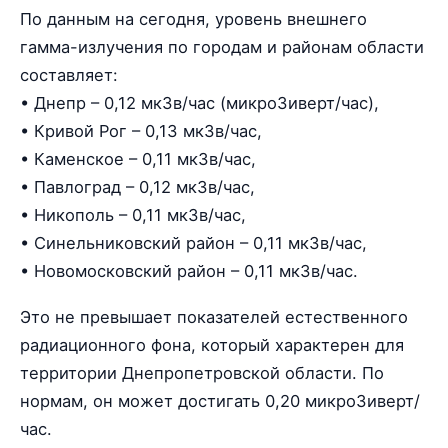
По данным на сегодня, уровень внешнего
гамма-излучения по городам и районам области
составляет:
• Днепр – 0,12 мкЗв/час (микроЗиверт/час),
• Кривой Рог – 0,13 мкЗв/час,
• Каменское – 0,11 мкЗв/час,
• Павлоград – 0,12 мкЗв/час,
• Никополь – 0,11 мкЗв/час,
• Синельниковский район – 0,11 мкЗв/час,
• Новомосковский район – 0,11 мкЗв/час.
Это не превышает показателей естественного
радиационного фона, который характерен для
территории Днепропетровской области. По
нормам, он может достигать 0,20 микроЗиверт/
час.