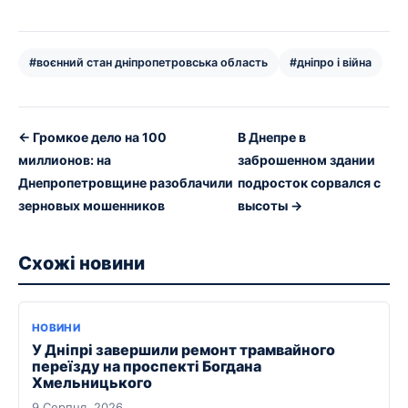
#воєнний стан дніпропетровська область
#дніпро і війна
← Громкое дело на 100
В Днепре в
миллионов: на
заброшенном здании
Днепропетровщине разоблачили
подросток сорвался с
зерновых мошенников
высоты →
Схожі новини
НОВИНИ
У Дніпрі завершили ремонт трамвайного
переїзду на проспекті Богдана
Хмельницького
9 Серпня, 2026