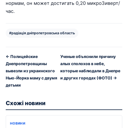
нормам, он может достигать 0,20 микроЗиверт/
час.
#радіація дніпропетровська область
← Полицейские
Ученые объяснили причину
Днепропетровщины
алых сполохов в небе,
вывезли из украинского
которые наблюдали в Днепре
Нью-Йорка маму с двумя
и других городах (ФОТО) →
детьми
Схожі новини
НОВИНИ