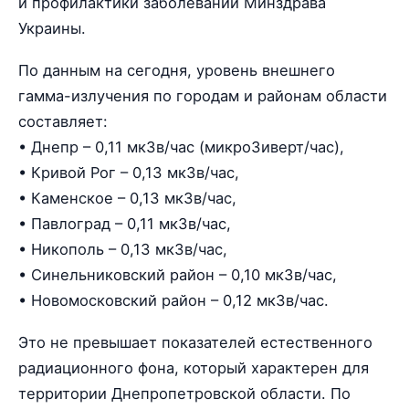
и профилактики заболеваний Минздрава
Украины.
По данным на сегодня, уровень внешнего
гамма-излучения по городам и районам области
составляет:
• Днепр – 0,11 мкЗв/час (микроЗиверт/час),
• Кривой Рог – 0,13 мкЗв/час,
• Каменское – 0,13 мкЗв/час,
• Павлоград – 0,11 мкЗв/час,
• Никополь – 0,13 мкЗв/час,
• Синельниковский район – 0,10 мкЗв/час,
• Новомосковский район – 0,12 мкЗв/час.
Это не превышает показателей естественного
радиационного фона, который характерен для
территории Днепропетровской области. По