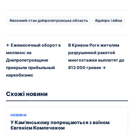
#воєнний стан дніпропетровська область
#дніпро і війна
← Ежемесячный оборот в
В Кривом Роге жителям
миллион: на
разрушенной ракетой
Днепропетровщине
многоэтажки выплатят до
прикрыли прибыльный
813 000 гривен →
наркобизнес
Схожі новини
НОВИНИ
У Кам’янському попрощаються з воїном
Євгенієм Комлечеком