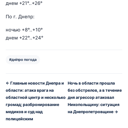
днем +21°..+26°
По г. Днепр:
ночью +8°..+10°
днем +22°..+24°
#дніпро погода
← Главные новости Днепра и
Ночь в области прошла
области: атака врага на
без обстрелов, а в течение
областной центр и несколько
дня агрессор атаковал
громад; разбронирование
Никопольщину: ситуация
медиков и суд над
на Днепропетровщине →
полицейским