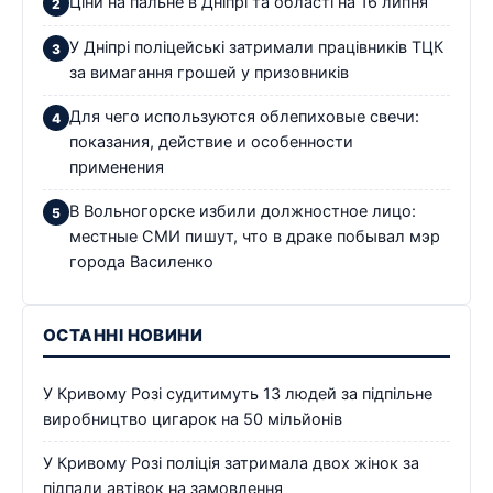
Ціни на пальне в Дніпрі та області на 16 липня
У Дніпрі поліцейські затримали працівників ТЦК
за вимагання грошей у призовників
Для чего используются облепиховые свечи:
показания, действие и особенности
применения
В Вольногорске избили должностное лицо:
местные СМИ пишут, что в драке побывал мэр
города Василенко
ОСТАННІ НОВИНИ
У Кривому Розі судитимуть 13 людей за підпільне
виробництво цигарок на 50 мільйонів
У Кривому Розі поліція затримала двох жінок за
підпали автівок на замовлення