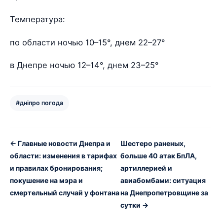
Температура:
по области ночью 10–15°, днем 22–27°
в Днепре ночью 12–14°, днем 23–25°
#дніпро погода
← Главные новости Днепра и
Шестеро раненых,
области: изменения в тарифах
больше 40 атак БпЛА,
и правилах бронирования;
артиллерией и
покушение на мэра и
авиабомбами: ситуация
смертельный случай у фонтана
на Днепропетровщине за
сутки →